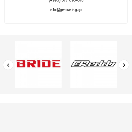
(+995) 577 690-313
info@gmtuning.ge

