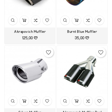
Akrapovich Muffler
Burnt Blue Muffler
125,00 ლ
35,00 ლ
Цена
Цена
favorite_border
favorite_border