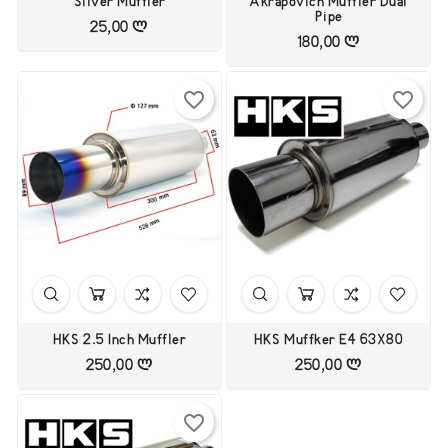
Silver Muffler
Akrapovich Muffler Dual
Pipe
25,00 ლ
Цена
180,00 ლ
Цена
favorite_border
favorite_border
HKS 2.5 Inch Muffler
HKS Muffker E4 63X80
250,00 ლ
250,00 ლ
Цена
Цена
favorite_border