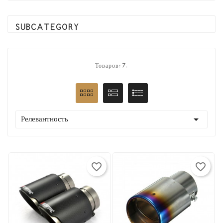
SUBCATEGORY
Товаров: 7.

Релевантность
favorite_border
favorite_border