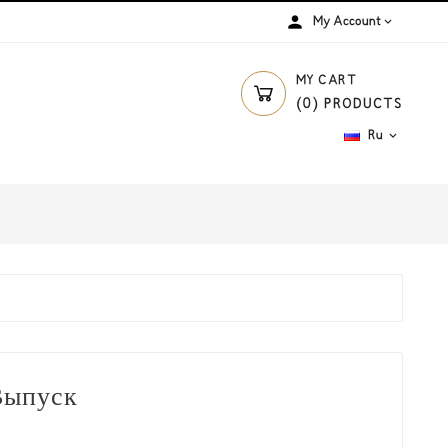
person
My Account

MY CART
(
0
)
PRODUCTS
Ru

Выпуск